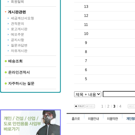
회원탈퇴
13
게시판관련
12
세금계산서요청
견적문의
11
로고게시판
10
메모주문
공지사항
9
질문과답변
자유게시판
8
7
배송조회
6
온라인견적서
5
자주하시는 질문
1
2
3
4